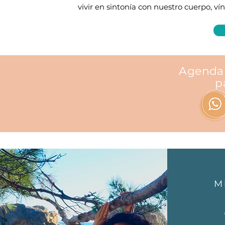
vivir en sintonía con nuestro cuerpo, ví
Agenda 
p
M