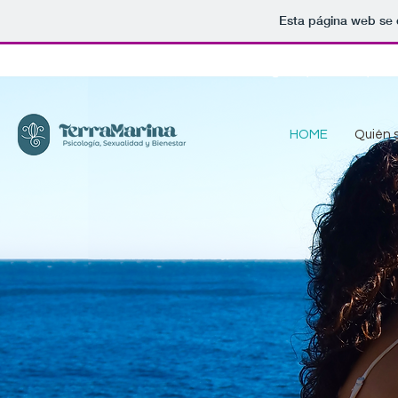
Esta página web se 
Una guía práctica par
HOME
Quién 