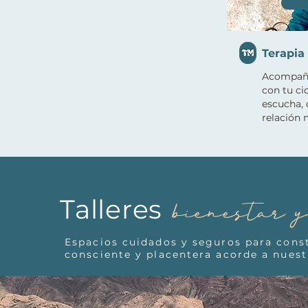
Terapia
Acompaña
con tu ci
escucha,
relación
bienestar 
Talleres
Espacios cuidados y seguros para cons
consciente y placentera acorde a nuest