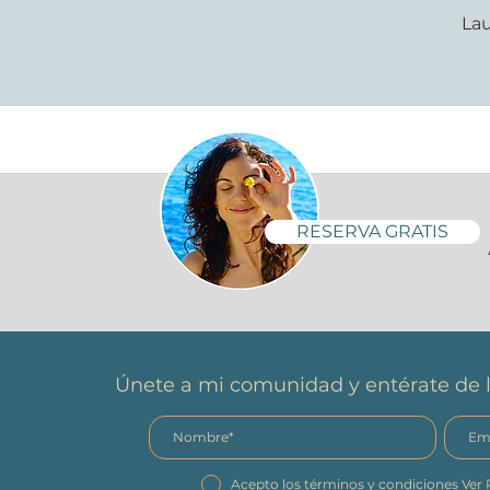
Lau
RESERVA GRATIS
Únete a mi comunidad y entérate de l
Acepto los términos y condiciones
Ver 