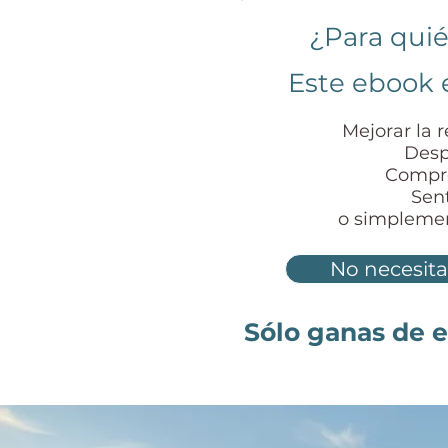
¿Para quié
Este ebook e
Mejorar la 
Desp
C
ompre
Sen
o simplemen
No necesita
Sólo ganas de e